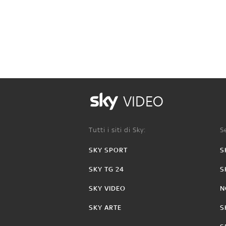
VIDEO
Tutti i siti di Sky:
Se
SKY SPORT
S
SKY TG 24
S
SKY VIDEO
N
SKY ARTE
S