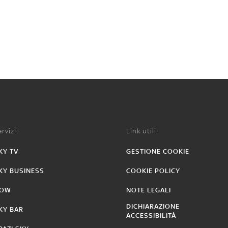
rvizi:
Link utili:
KY TV
GESTIONE COOKIE
KY BUSINESS
COOKIE POLICY
OW
NOTE LEGALI
DICHIARAZIONE
KY BAR
ACCESSIBILITÀ