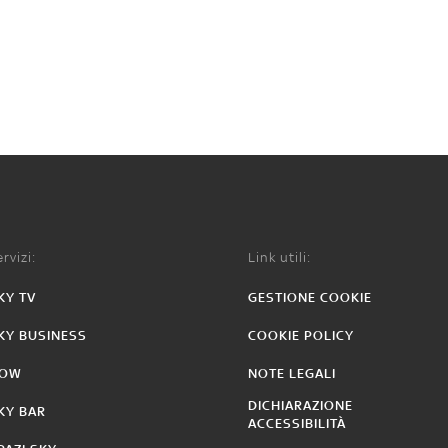
rvizi:
Link utili:
KY TV
GESTIONE COOKIE
KY BUSINESS
COOKIE POLICY
OW
NOTE LEGALI
DICHIARAZIONE
KY BAR
ACCESSIBILITÀ