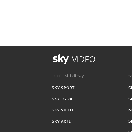
VIDEO
Tutti i siti di Sky:
Se
SKY SPORT
S
SKY TG 24
S
SKY VIDEO
N
SKY ARTE
S