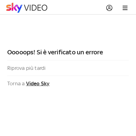
Ooooops! Si è verificato un errore
Riprova più tardi
Torna a
Video Sky