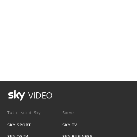
VIDEO
Tutti i siti di Sky:
Servizi:
SKY SPORT
SKY TV
SKY TG 24
SKY BUSINESS