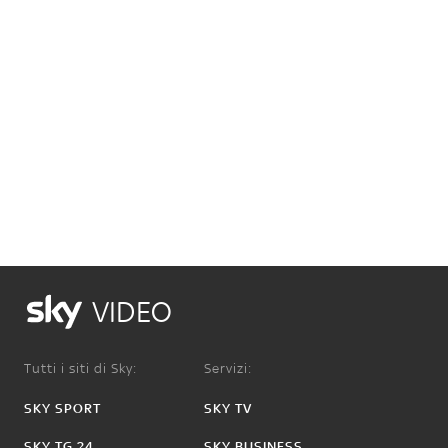
VIDEO
Tutti i siti di Sky:
Servizi:
SKY SPORT
SKY TV
SKY TG 24
SKY BUSINESS