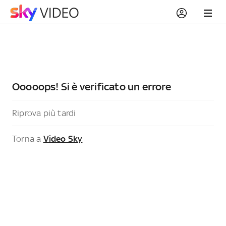
Ooooops! Si è verificato un errore
Riprova più tardi
Torna a
Video Sky