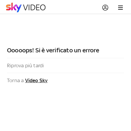
Ooooops! Si è verificato un errore
Riprova più tardi
Torna a
Video Sky