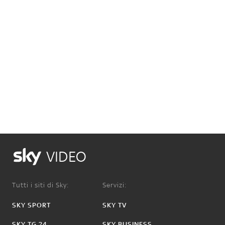
VIDEO
Tutti i siti di Sky:
Servizi:
SKY SPORT
SKY TV
SKY TG 24
SKY BUSINESS