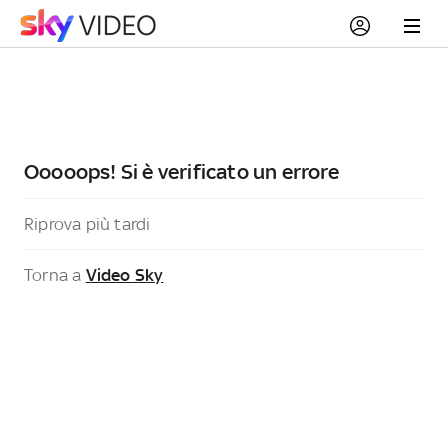
Ooooops! Si è verificato un errore
Riprova più tardi
Torna a
Video Sky