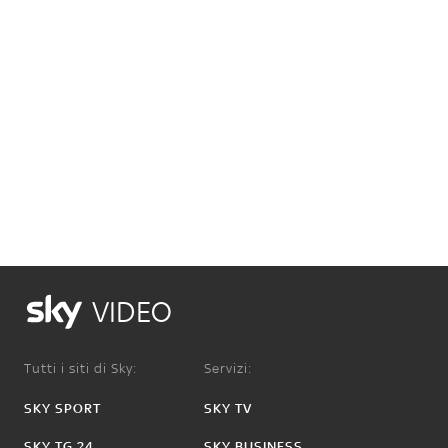
VIDEO
Tutti i siti di Sky:
Servizi:
SKY SPORT
SKY TV
SKY TG 24
SKY BUSINESS