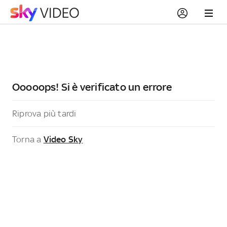
Ooooops! Si è verificato un errore
Riprova più tardi
Torna a
Video Sky