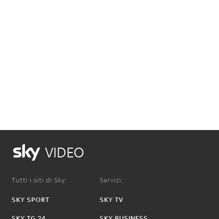
VIDEO
Tutti i siti di Sky:
Servizi:
SKY SPORT
SKY TV
SKY TG 24
SKY BUSINESS