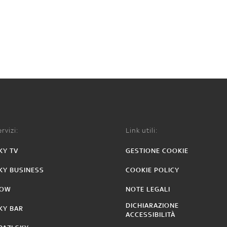
rvizi:
Link utili:
KY TV
GESTIONE COOKIE
KY BUSINESS
COOKIE POLICY
OW
NOTE LEGALI
DICHIARAZIONE
KY BAR
ACCESSIBILITÀ