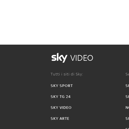
VIDEO
Tutti i siti di Sky:
Se
SKY SPORT
S
SKY TG 24
S
SKY VIDEO
N
SKY ARTE
S