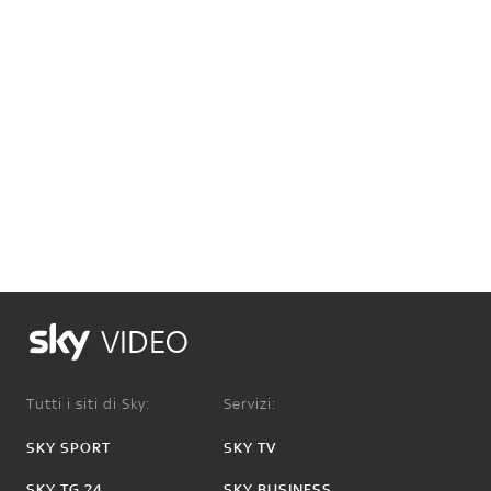
VIDEO
Tutti i siti di Sky:
Servizi:
SKY SPORT
SKY TV
SKY TG 24
SKY BUSINESS