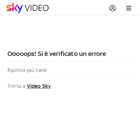
Ooooops! Si è verificato un errore
Riprova più tardi
Torna a
Video Sky