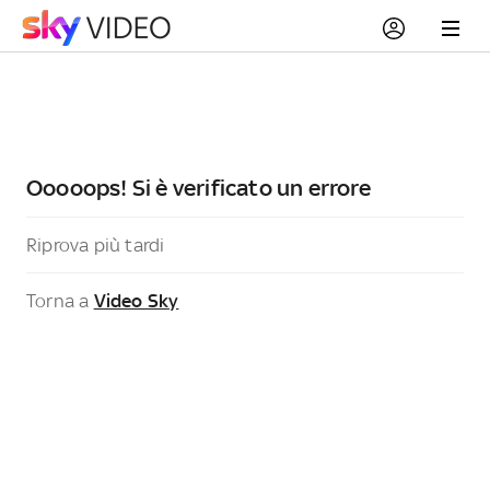
Ooooops! Si è verificato un errore
Riprova più tardi
Torna a
Video Sky