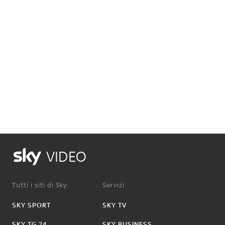
VIDEO
Tutti i siti di Sky:
Servizi:
SKY SPORT
SKY TV
SKY TG 24
SKY BUSINESS