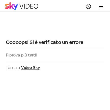
Ooooops! Si è verificato un errore
Riprova più tardi
Torna a
Video Sky