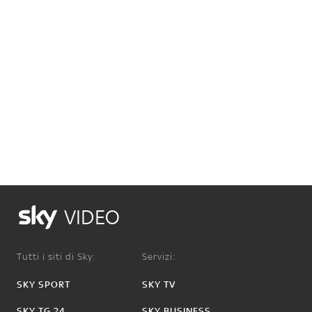
VIDEO
Tutti i siti di Sky:
Servizi:
SKY SPORT
SKY TV
SKY TG 24
SKY BUSINESS