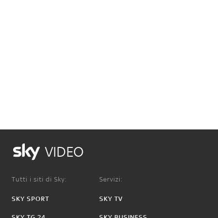
VIDEO
Tutti i siti di Sky:
Servizi:
SKY SPORT
SKY TV
SKY TG 24
SKY BUSINESS