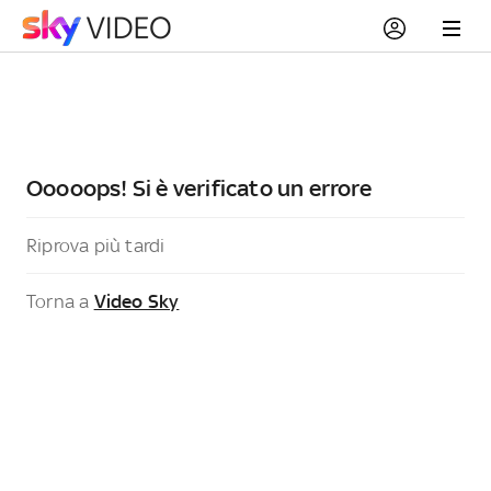
Ooooops! Si è verificato un errore
Riprova più tardi
Torna a
Video Sky