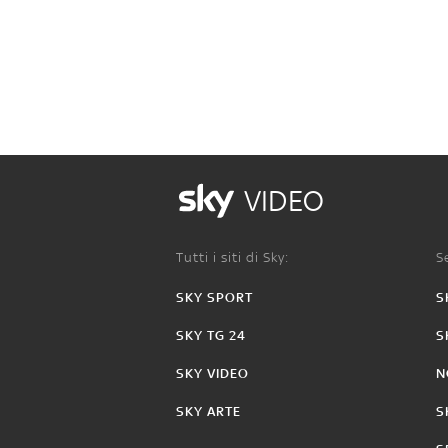
VIDEO
Tutti i siti di Sky:
Se
SKY SPORT
S
SKY TG 24
S
SKY VIDEO
N
SKY ARTE
S