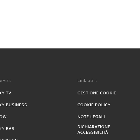
rvizi:
Link utili:
KY TV
GESTIONE COOKIE
KY BUSINESS
COOKIE POLICY
OW
NOTE LEGALI
DICHIARAZIONE
KY BAR
ACCESSIBILITÀ