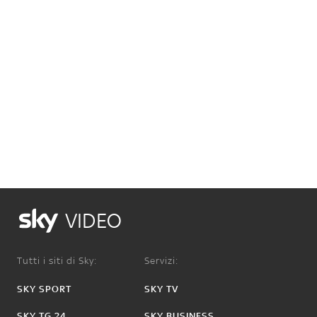
VIDEO
Tutti i siti di Sky:
Servizi:
SKY SPORT
SKY TV
SKY TG 24
SKY BUSINESS