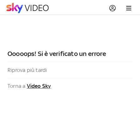
Ooooops! Si è verificato un errore
Riprova più tardi
Torna a
Video Sky