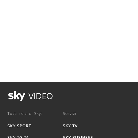
VIDEO
Tutti i siti di Sky:
Servizi:
SKY SPORT
SKY TV
SKY TG 24
SKY BUSINESS