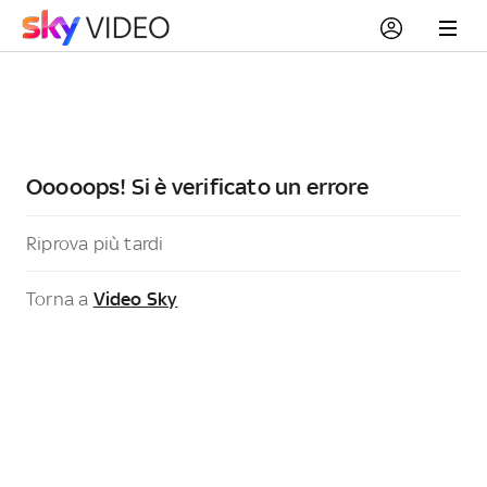
Ooooops! Si è verificato un errore
Riprova più tardi
Torna a
Video Sky