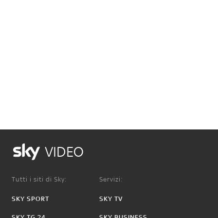
VIDEO
Tutti i siti di Sky:
Servizi:
SKY SPORT
SKY TV
SKY TG 24
SKY BUSINESS