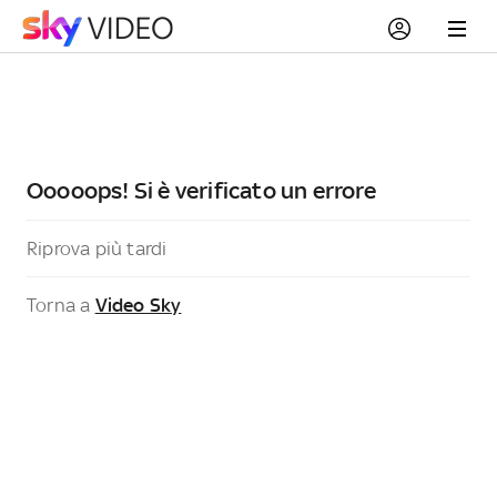
Ooooops! Si è verificato un errore
Riprova più tardi
Torna a
Video Sky