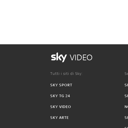
VIDEO
Tutti i siti di Sky:
Se
SKY SPORT
S
SKY TG 24
S
SKY VIDEO
N
SKY ARTE
S