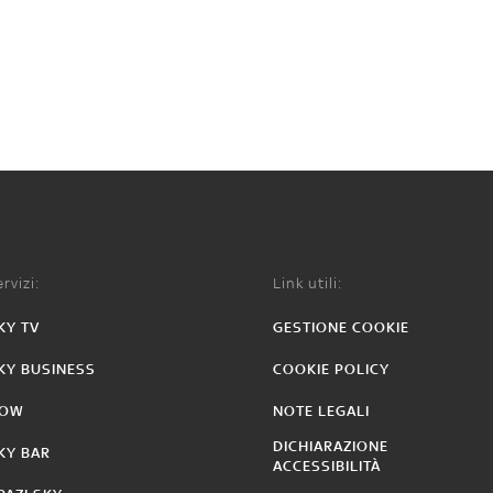
rvizi:
Link utili:
KY TV
GESTIONE COOKIE
KY BUSINESS
COOKIE POLICY
OW
NOTE LEGALI
DICHIARAZIONE
KY BAR
ACCESSIBILITÀ