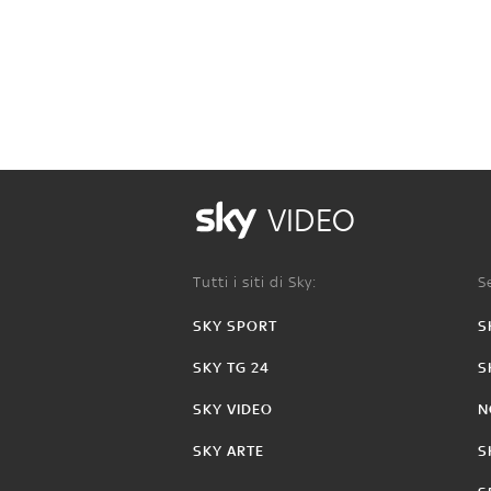
VIDEO
Tutti i siti di Sky:
Se
SKY SPORT
S
SKY TG 24
S
SKY VIDEO
N
SKY ARTE
S