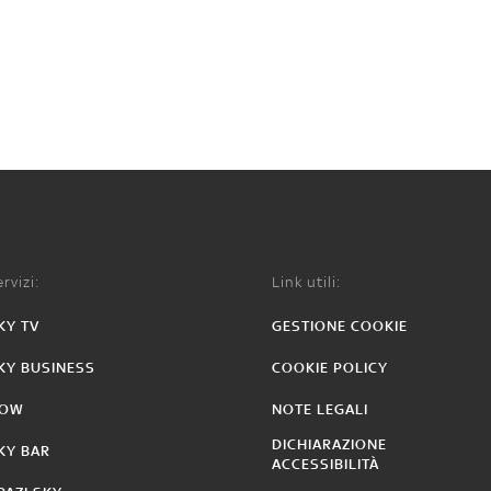
rvizi:
Link utili:
KY TV
GESTIONE COOKIE
KY BUSINESS
COOKIE POLICY
OW
NOTE LEGALI
DICHIARAZIONE
KY BAR
ACCESSIBILITÀ