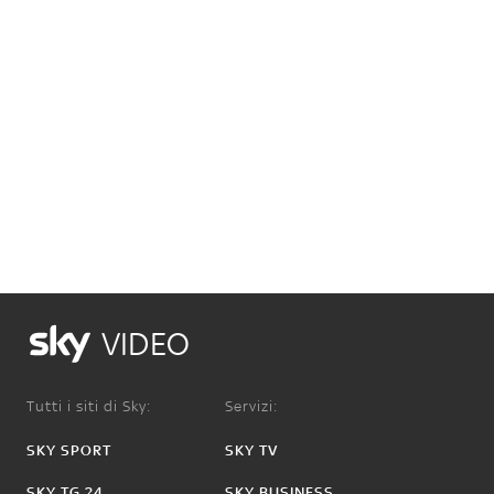
VIDEO
Tutti i siti di Sky:
Servizi:
SKY SPORT
SKY TV
SKY TG 24
SKY BUSINESS