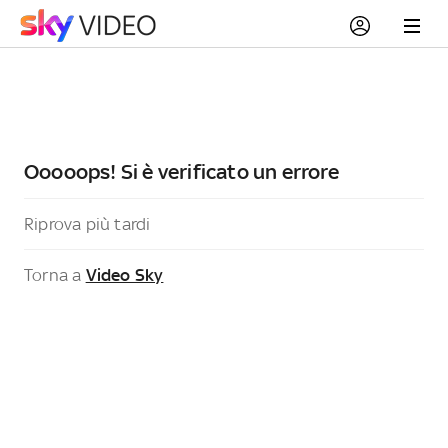
Ooooops! Si è verificato un errore
Riprova più tardi
Torna a
Video Sky