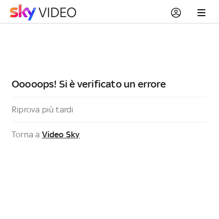
Ooooops! Si è verificato un errore
Riprova più tardi
Torna a
Video Sky