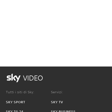
VIDEO
Tutti i siti di Sky:
Servizi:
SKY SPORT
SKY TV
SKY TG 24
SKY BUSINESS