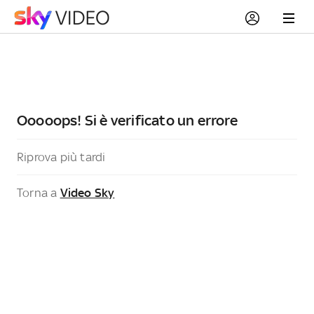
Ooooops! Si è verificato un errore
Riprova più tardi
Torna a
Video Sky