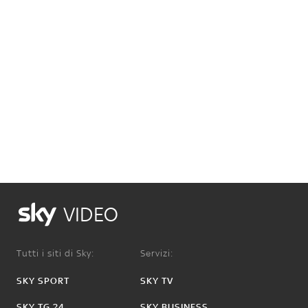
VIDEO
Tutti i siti di Sky:
Servizi:
SKY SPORT
SKY TV
SKY TG 24
SKY BUSINESS