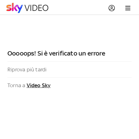
Ooooops! Si è verificato un errore
Riprova più tardi
Torna a
Video Sky