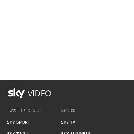
VIDEO
Tutti i siti di Sky:
Servizi:
SKY SPORT
SKY TV
SKY TG 24
SKY BUSINESS