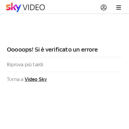
Ooooops! Si è verificato un errore
Riprova più tardi
Torna a
Video Sky