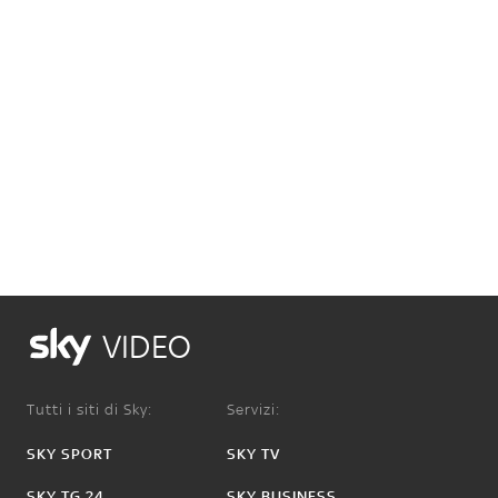
VIDEO
Tutti i siti di Sky:
Servizi:
SKY SPORT
SKY TV
SKY TG 24
SKY BUSINESS