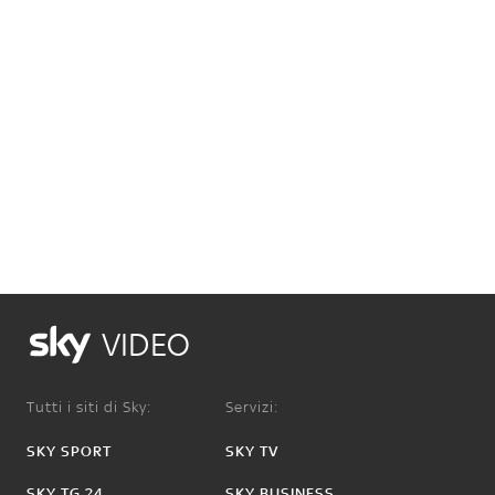
VIDEO
Tutti i siti di Sky:
Servizi:
SKY SPORT
SKY TV
SKY TG 24
SKY BUSINESS