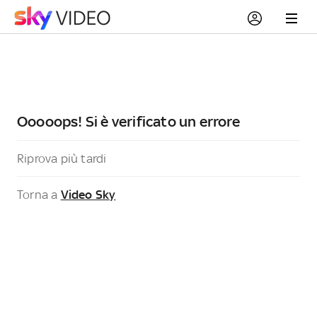
Ooooops! Si è verificato un errore
Riprova più tardi
Torna a
Video Sky