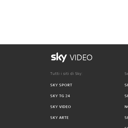
VIDEO
Tutti i siti di Sky:
Se
SKY SPORT
S
SKY TG 24
S
SKY VIDEO
N
SKY ARTE
S