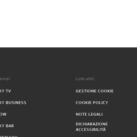
rvizi:
Link utili:
KY TV
GESTIONE COOKIE
KY BUSINESS
COOKIE POLICY
OW
NOTE LEGALI
DICHIARAZIONE
KY BAR
ACCESSIBILITÀ