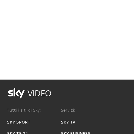
VIDEO
Tutti i siti di Sky:
Servizi:
SKY SPORT
SKY TV
SKY TG 24
SKY BUSINESS