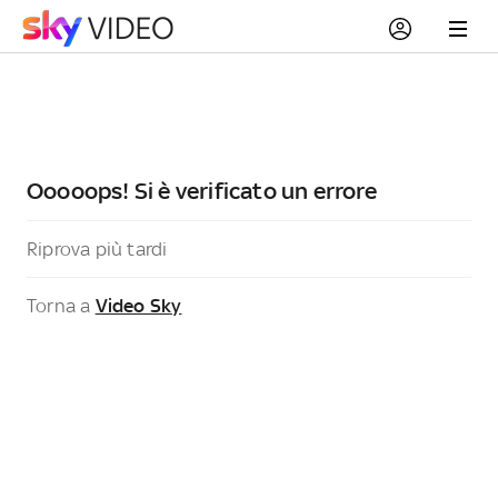
Ooooops! Si è verificato un errore
Riprova più tardi
Torna a
Video Sky