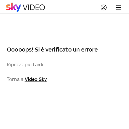
Ooooops! Si è verificato un errore
Riprova più tardi
Torna a
Video Sky