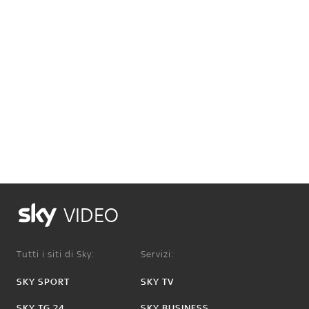
VIDEO
Tutti i siti di Sky:
Servizi:
SKY SPORT
SKY TV
SKY TG 24
SKY BUSINESS