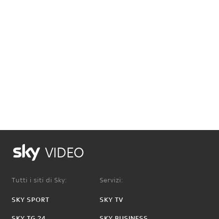
VIDEO
Tutti i siti di Sky:
Servizi:
SKY SPORT
SKY TV
SKY TG 24
SKY BUSINESS