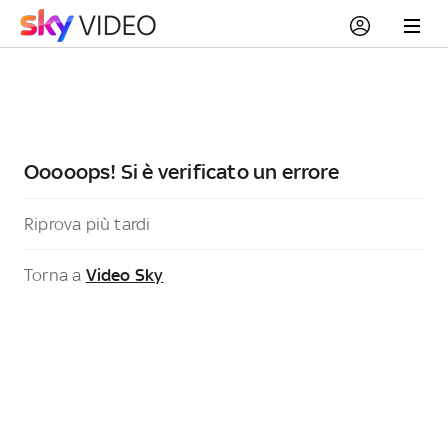
Ooooops! Si è verificato un errore
Riprova più tardi
Torna a
Video Sky