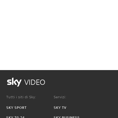
VIDEO
Tutti i siti di Sky:
Servizi:
SKY SPORT
SKY TV
SKY TG 24
SKY BUSINESS