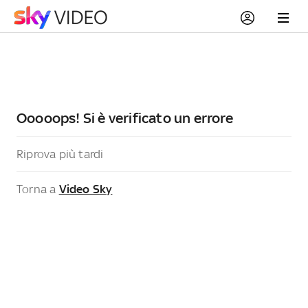
Ooooops! Si è verificato un errore
Riprova più tardi
Torna a
Video Sky