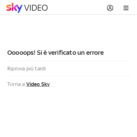
Ooooops! Si è verificato un errore
Riprova più tardi
Torna a
Video Sky