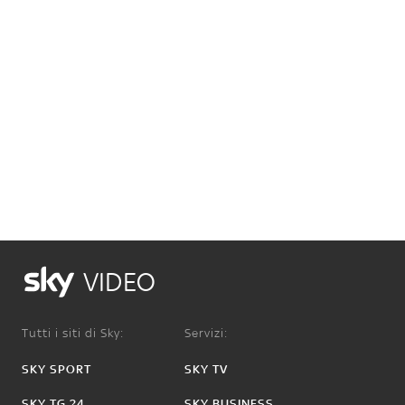
VIDEO
Tutti i siti di Sky:
Servizi:
SKY SPORT
SKY TV
SKY TG 24
SKY BUSINESS