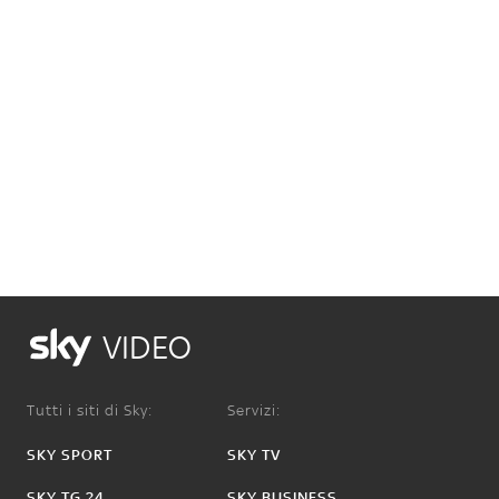
VIDEO
Tutti i siti di Sky:
Servizi:
SKY SPORT
SKY TV
SKY TG 24
SKY BUSINESS