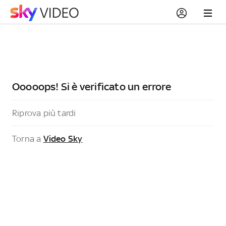
Ooooops! Si è verificato un errore
Riprova più tardi
Torna a
Video Sky