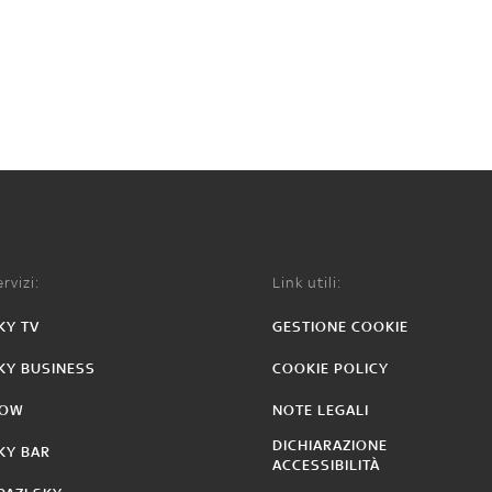
rvizi:
Link utili:
KY TV
GESTIONE COOKIE
KY BUSINESS
COOKIE POLICY
OW
NOTE LEGALI
DICHIARAZIONE
KY BAR
ACCESSIBILITÀ