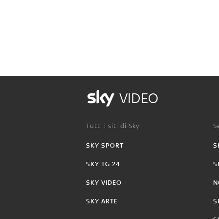
VIDEO
Tutti i siti di Sky:
Se
SKY SPORT
S
SKY TG 24
S
SKY VIDEO
N
SKY ARTE
S