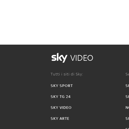
VIDEO
Tutti i siti di Sky:
Se
SKY SPORT
S
SKY TG 24
S
SKY VIDEO
N
SKY ARTE
S