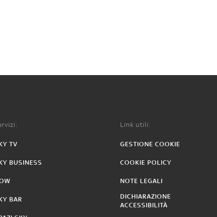
rvizi:
Link utili:
KY TV
GESTIONE COOKIE
KY BUSINESS
COOKIE POLICY
OW
NOTE LEGALI
DICHIARAZIONE
KY BAR
ACCESSIBILITÀ