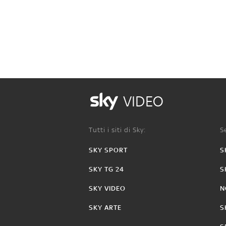
VIDEO
Tutti i siti di Sky:
Se
SKY SPORT
S
SKY TG 24
S
SKY VIDEO
N
SKY ARTE
S