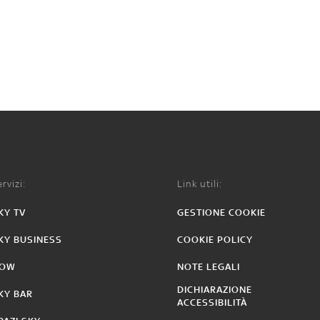
rvizi:
Link utili:
KY TV
GESTIONE COOKIE
KY BUSINESS
COOKIE POLICY
OW
NOTE LEGALI
DICHIARAZIONE
KY BAR
ACCESSIBILITÀ