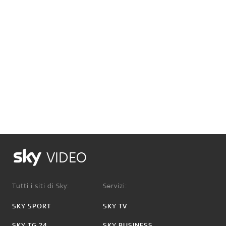
VIDEO
Tutti i siti di Sky:
Servizi:
SKY SPORT
SKY TV
SKY TG 24
SKY BUSINESS