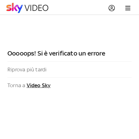
Ooooops! Si è verificato un errore
Riprova più tardi
Torna a
Video Sky