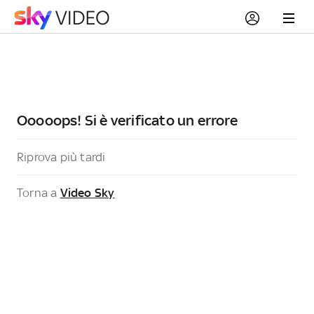
Ooooops! Si è verificato un errore
Riprova più tardi
Torna a
Video Sky