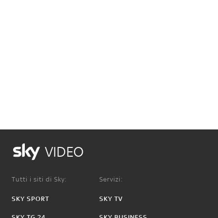
VIDEO
Tutti i siti di Sky:
Servizi:
SKY SPORT
SKY TV
SKY TG 24
SKY BUSINESS