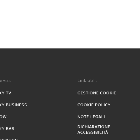
rvizi:
Link utili:
KY TV
GESTIONE COOKIE
KY BUSINESS
COOKIE POLICY
OW
NOTE LEGALI
DICHIARAZIONE
KY BAR
ACCESSIBILITÀ