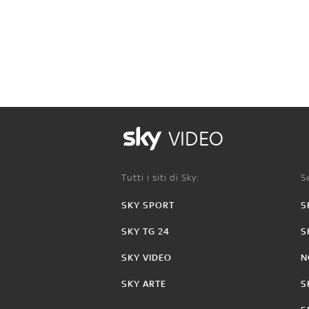
VIDEO
Tutti i siti di Sky:
Se
SKY SPORT
S
SKY TG 24
S
SKY VIDEO
N
SKY ARTE
S