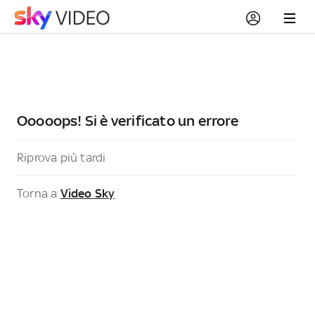
Ooooops! Si è verificato un errore
Riprova più tardi
Torna a
Video Sky