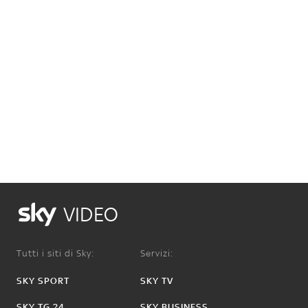
VIDEO
Tutti i siti di Sky:
Servizi:
SKY SPORT
SKY TV
SKY TG 24
SKY BUSINESS