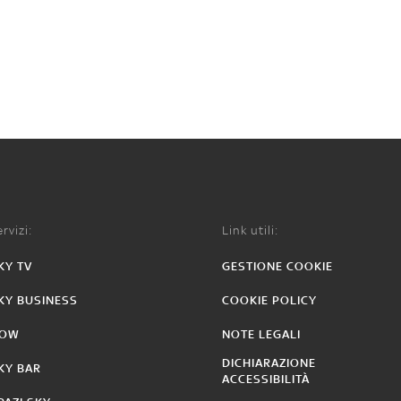
rvizi:
Link utili:
KY TV
GESTIONE COOKIE
KY BUSINESS
COOKIE POLICY
OW
NOTE LEGALI
DICHIARAZIONE
KY BAR
ACCESSIBILITÀ