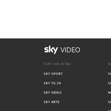
VIDEO
Tutti i siti di Sky:
Se
SKY SPORT
S
SKY TG 24
S
SKY VIDEO
N
SKY ARTE
S