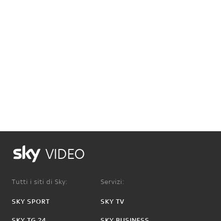
VIDEO
Tutti i siti di Sky:
Servizi:
SKY SPORT
SKY TV
SKY TG 24
SKY BUSINESS