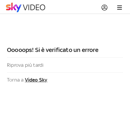
Ooooops! Si è verificato un errore
Riprova più tardi
Torna a
Video Sky