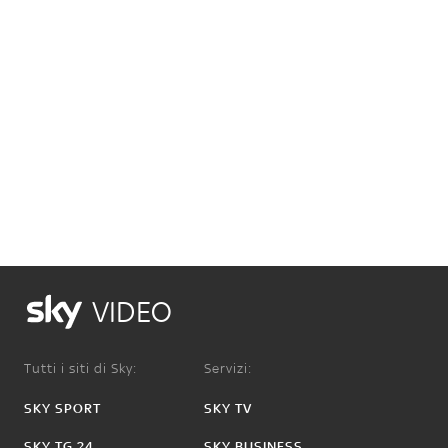
VIDEO
Tutti i siti di Sky:
Servizi:
SKY SPORT
SKY TV
SKY TG 24
SKY BUSINESS