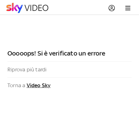
Ooooops! Si è verificato un errore
Riprova più tardi
Torna a
Video Sky