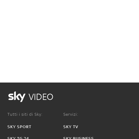
VIDEO
Tutti i siti di Sky:
Servizi:
SKY SPORT
SKY TV
SKY TG 24
SKY BUSINESS