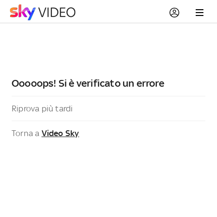
Ooooops! Si è verificato un errore
Riprova più tardi
Torna a
Video Sky