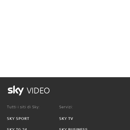
VIDEO
Tutti i siti di Sky:
Servizi:
SKY SPORT
SKY TV
SKY TG 24
SKY BUSINESS