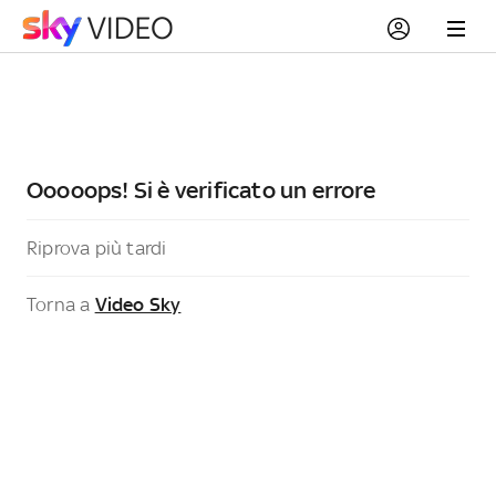
Ooooops! Si è verificato un errore
Riprova più tardi
Torna a
Video Sky