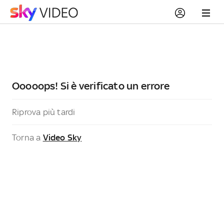
Ooooops! Si è verificato un errore
Riprova più tardi
Torna a
Video Sky