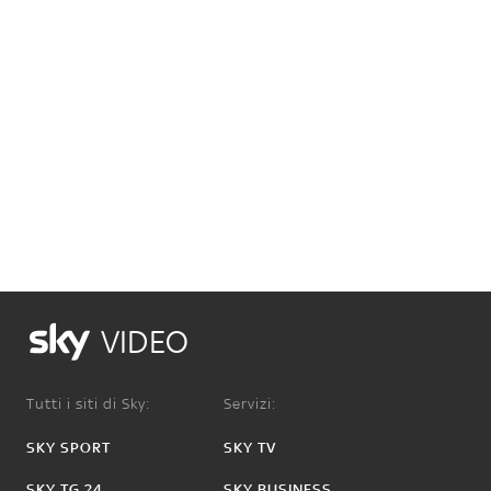
VIDEO
Tutti i siti di Sky:
Servizi:
SKY SPORT
SKY TV
SKY TG 24
SKY BUSINESS