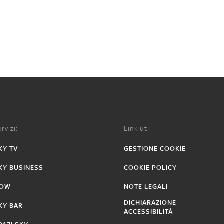
rvizi:
Link utili:
KY TV
GESTIONE COOKIE
KY BUSINESS
COOKIE POLICY
OW
NOTE LEGALI
DICHIARAZIONE
KY BAR
ACCESSIBILITÀ