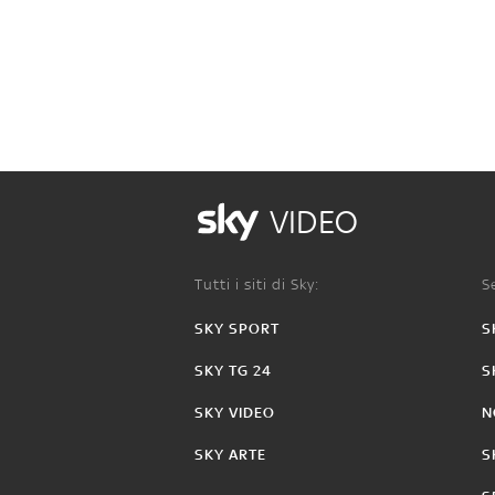
VIDEO
Tutti i siti di Sky:
Se
SKY SPORT
S
SKY TG 24
S
SKY VIDEO
N
SKY ARTE
S