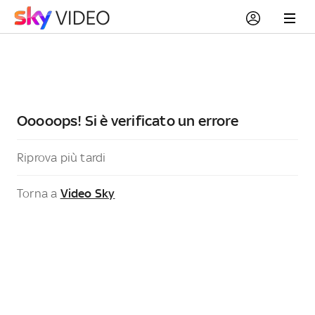
Ooooops! Si è verificato un errore
Riprova più tardi
Torna a
Video Sky