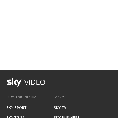
VIDEO
Tutti i siti di Sky:
Servizi:
SKY SPORT
SKY TV
SKY TG 24
SKY BUSINESS