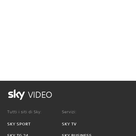
VIDEO
Tutti i siti di Sky:
Servizi:
SKY SPORT
SKY TV
SKY TG 24
SKY BUSINESS