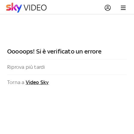
Ooooops! Si è verificato un errore
Riprova più tardi
Torna a
Video Sky