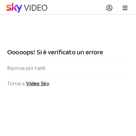
Ooooops! Si è verificato un errore
Riprova più tardi
Torna a
Video Sky