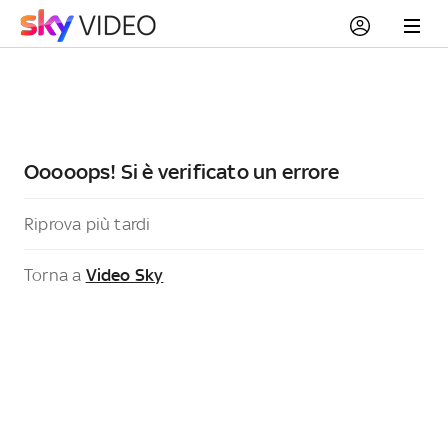
Ooooops! Si è verificato un errore
Riprova più tardi
Torna a
Video Sky