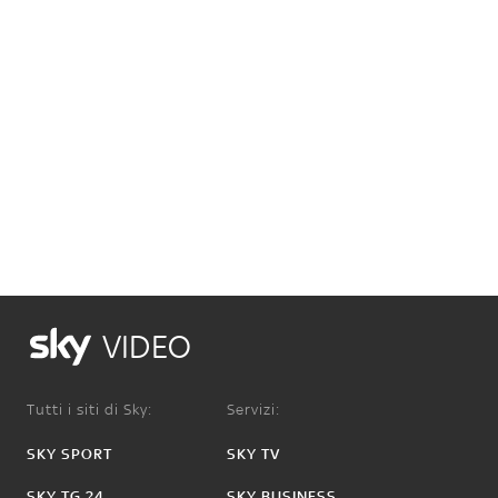
VIDEO
Tutti i siti di Sky:
Servizi:
SKY SPORT
SKY TV
SKY TG 24
SKY BUSINESS