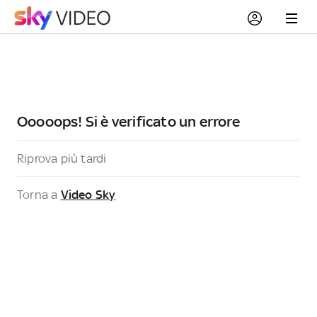
Ooooops! Si è verificato un errore
Riprova più tardi
Torna a
Video Sky