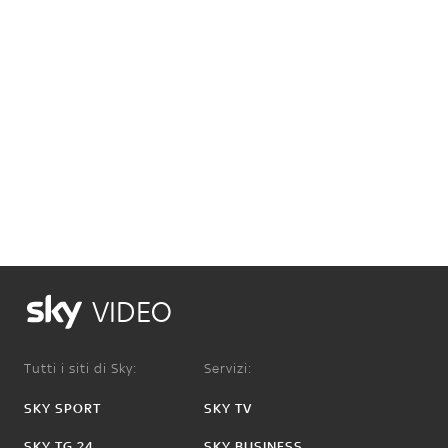
VIDEO
Tutti i siti di Sky:
Servizi:
SKY SPORT
SKY TV
SKY TG 24
SKY BUSINESS